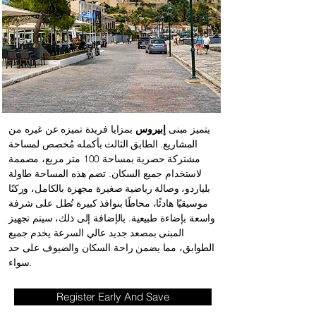
يتميز مبنى
إبيروس
بمزايا فريدة تميزه عن غيره من
المشاريع. الطابق الثالث بأكمله مُخصص لمساحة
مشتركة حصرية بمساحة 100 متر مربع، مصممة
لاستخدام جميع السكان. تضم هذه المساحة طاولة
بلياردو، وصالة رياضية صغيرة مجهزة بالكامل، وركنًا
موسيقيًا هادئًا، محاطًا بنوافذ كبيرة تُطل على شرفة
واسعة بإضاءة طبيعية. بالإضافة إلى ذلك، سيتم تجهيز
المبنى بمصعد جديد عالي السرعة يخدم جميع
الطوابق، مما يضمن راحة السكان والضيوف على حد
سواء.
Register Early And Save