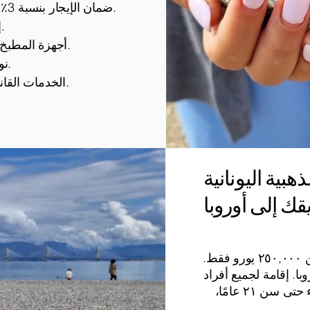
ضمان الإيجار بنسبة 3٪ عائد على الاستثمار لمدة 3 سنوات.
إدارة عقارية مجانية لمدة 3 سنوات.
أجهزة المطبخ كاملة وتكييف الهواء في كل غرفة.
نوافذ زجاجية مزدوجة وأبواب شرفة.
الخدمات القانونية من خلال شركائنا الموثوق بهم.
ك إلى أوروبا
يبدأ الدخول من ٢٥٠,٠٠٠ يورو فقط.
با. إقامة لجميع أفراد
الأسرة: تشمل الزوج/الزوجة، والأبناء حتى سن ٢١ عامًا،