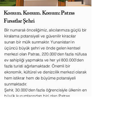
Konum. Konum. Konum:
Patras
Fırsatlar Şehri
Bir numaralı önceliğimiz, alıcılarımıza güçlü bir
kiralama potansiyeli ve güvenilir kiracılar
sunan bir mülk sunmaktır. Yunanistan'ın
üçüncü büyük şehri ve önde gelen kentsel
merkezi olan Patras, 220.000'den fazla nüfusa
ev sahipliği yapmakta ve her yıl 800.000'den
fazla turisti ağırlamaktadır. Önemli bir
ekonomik, kültürel ve denizcilik merkezi olarak
hem istikrar hem de büyüme potansiyeli
sunmaktadır.
Şehir, 30.000'den fazla öğrencisiyle ülkenin en
büyük kurumlarından biri olan Patras
Üniversitesi'ne ev sahipliği yaparak, yıl
boyunca canlı bir kiralama piyasası ve
dinamik bir kentsel atmosfer yaratmaktadır.
Stratejik konumu, Atina ve Avrupa'ya
mükemmel bağlantısı, çeşitli kültürel yaşamı,